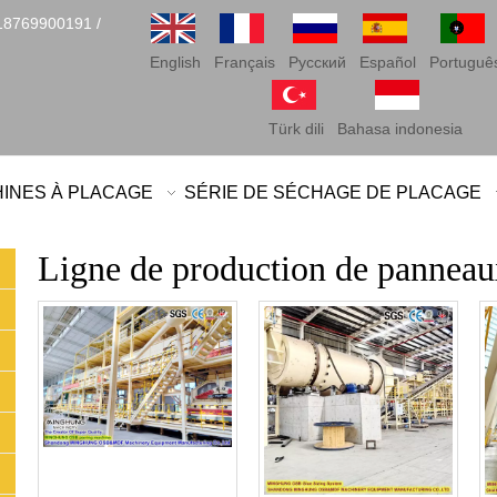
18769900191 /
English
Français
Pусский
Español
Portuguê
Türk dili
Bahasa indonesia
HINES À PLACAGE
SÉRIE DE SÉCHAGE DE PLACAGE
Ligne de production de panneau