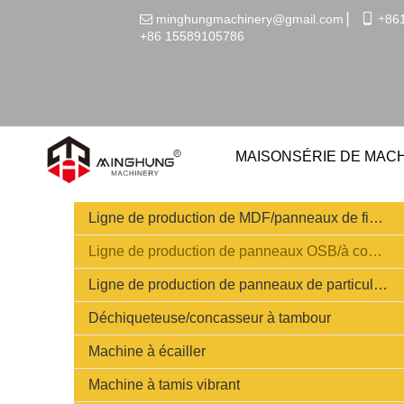
minghungmachinery@gmail.com
▏
 +
86

+86
15589105786
MAISON
SÉRIE DE MAC
Ligne de production de MDF/panneaux de fibres de densité moyenne
Ligne de production de panneaux OSB/à copeaux orientés
Ligne de production de panneaux de particules/agglomérés
Déchiqueteuse/concasseur à tambour
Machine à écailler
Machine à tamis vibrant