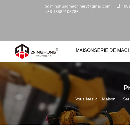
minghungmachinery@gmail.com
▏
 +
86

+86
15589105786
MAISON
SÉRIE DE MAC
Pr
Vous êtes ici:
Maison
»
Sér