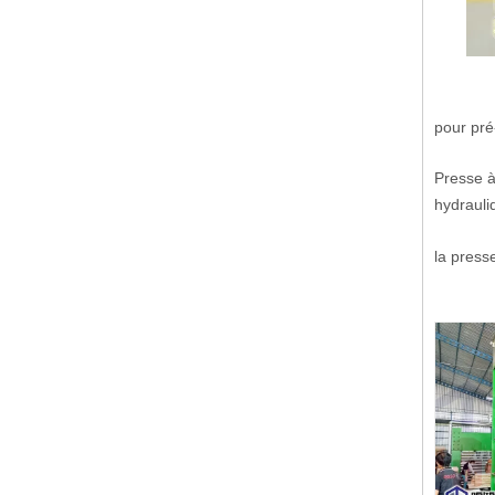
pour pré
Presse à
hydrauliq
la press