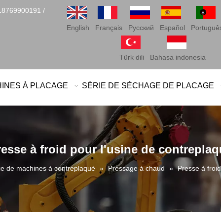
18769900191 /
English
Français
Pусский
Español
Portuguê
Türk dili
Bahasa indonesia
HINES À PLACAGE
SÉRIE DE SÉCHAGE DE PLACAGE
esse à froid pour l'usine de contrepla
ie de machines à contreplaqué
»
Pressage à chaud
»
Presse à froi