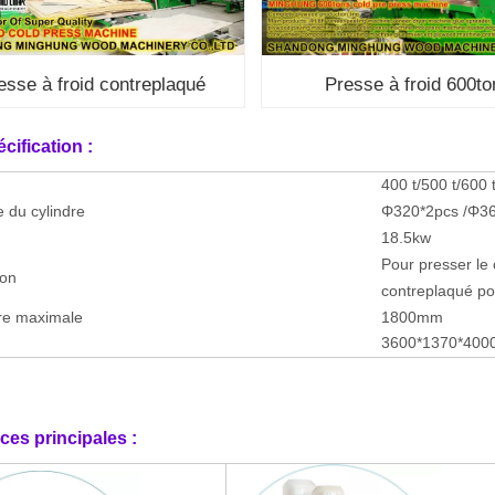
esse à froid contreplaqué
Presse à froid 600to
cification :
n
400 t/500 t/600 
 du cylindre
Φ320*2pcs /Φ36
18.5kw
Pour presser le
ion
contreplaqué po
re maximale
1800mm
3600*1370*40
ces principales :