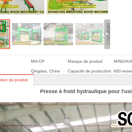
éplucher les
Machine de presse à chaud
Presse à froid hy
 la fabrication
en contreplaqué de
pour contreplaqu
treplaqué
mélamine avec plaque
pressag
d'acier inoxydable épaisse
MH-CP
Marque de produit:
MINGHU
Qingdao, Chine
Capacité de production:
600 ense
tion du produit
Presse à froid hydraulique pour l'us