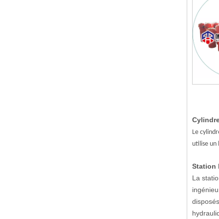
Cylindr
Le cylindr
utilise un
Station 
La stati
ingénieu
disposés
hydrauliq