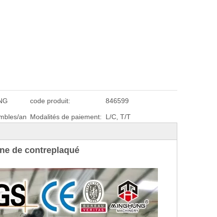
draulique
Machine CNC pour
Presse à froid pour le t
é de pré-
contreplaqué Presse à chaud
du bois Presse à froi
e
contreplaqué
NG
code produit:
846599
mbles/an
Modalités de paiement:
L/C, T/T
ine de contreplaqué