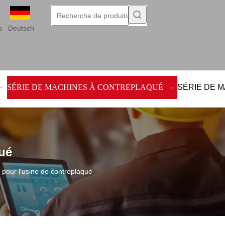
s
Deutsch
SÉRIE DE MACHINES À CONTREPLAQUÉ
SÉRIE DE 
qué
d pour l'usine de contreplaqué